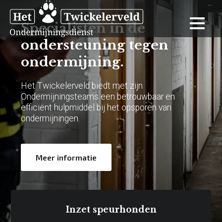
Specialisten in de
ondersteuning tegen
ondermijning.
Het Twickelerveld biedt met zijn
Ondermijningsteams een betrouwbaar en
efficiënt hulpmiddel bij het opsporen van
ondermijningen.
Meer informatie
Inzet speurhonden